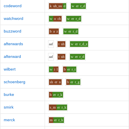
codeword
k
uh_uu
d
w
er
r_d
watchword
w
o
ch
w
er
r_d
buzzword
b
a
z
w
er
r_d
afterwards
aa
f
t
uh
w
er
r_d_z
afterward
aa
f
t
uh
w
er
r_d
wilbert
w
i
l
b
er
r_t
schoenberg
sh
er
n
b
er
r_g
burke
b
er
r_k
smirk
s_m
er
r_k
merck
m
er
r_k