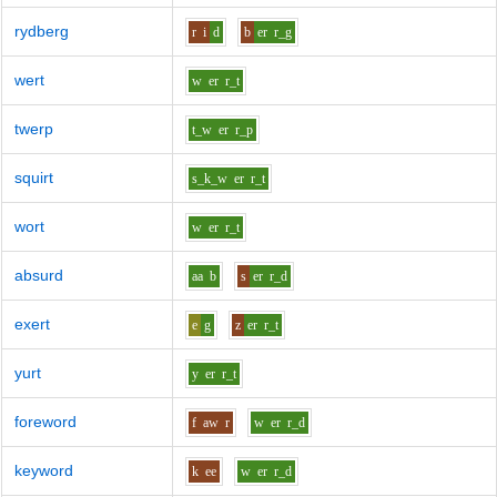
rydberg
r
i
d
b
er
r_g
wert
w
er
r_t
twerp
t_w
er
r_p
squirt
s_k_w
er
r_t
wort
w
er
r_t
absurd
aa
b
s
er
r_d
exert
e
g
z
er
r_t
yurt
y
er
r_t
foreword
f
aw
r
w
er
r_d
keyword
k
ee
w
er
r_d