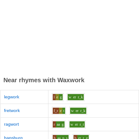
Near rhymes with
Waxwork
legwork
l
e
g
w
er
r_k
fretwork
f_r
e
t
w
er
r_k
ragwort
r
aa
g
w
er
r_t
hapsburg
h
aa
p_s
b
er
r_g