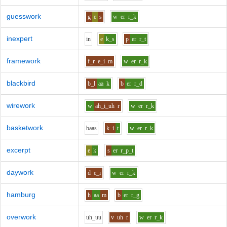
guesswork
g
e
s
w
er
r_k
inexpert
i
n
e
k_s
p
er
r_t
framework
f_r
e_i
m
w
er
r_k
blackbird
b_l
aa
k
b
er
r_d
wirework
w
ah_i_uh
r
w
er
r_k
basketwork
b
aa
s
k
i
t
w
er
r_k
excerpt
e
k
s
er
r_p_t
daywork
d
e_i
w
er
r_k
hamburg
h
aa
m
b
er
r_g
overwork
uh_uu
v
uh
r
w
er
r_k