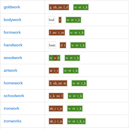
goldwork
g
uh_uu
l_d
w
er
r_k
bodywork
b
o
d
i
w
er
r_k
formwork
f
aw
r_m
w
er
r_k
handiwork
h
aa
n
d
i
w
er
r_k
woodwork
w
u
d
w
er
r_k
artwork
ar
r_t
w
er
r_k
homework
h
uh_uu
m
w
er
r_k
schoolwork
s_k
uu
l
w
er
r_k
ironwork
ah_i
r_n
w
er
r_k
ironworks
ah_i
r_n
w
er
r_k_s