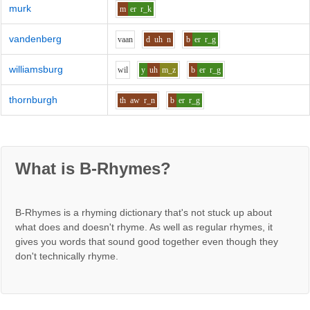
murk
m
er
r_k
vandenberg
v
aa
n
d
uh
n
b
er
r_g
williamsburg
w
i
l
y
uh
m_z
b
er
r_g
thornburgh
th
aw
r_n
b
er
r_g
What is B-Rhymes?
B-Rhymes is a rhyming dictionary that's not stuck up about
what does and doesn't rhyme. As well as regular rhymes, it
gives you words that sound good together even though they
don't technically rhyme.