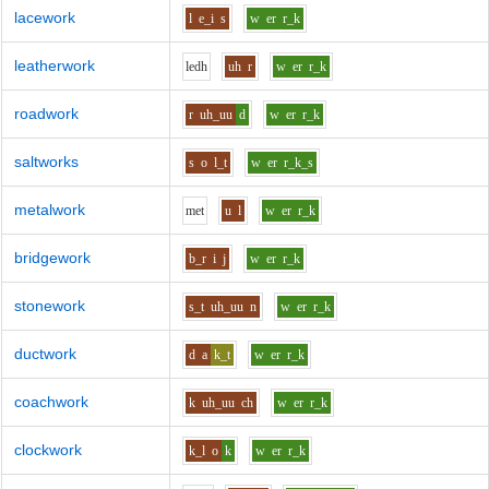
lacework
l
e_i
s
w
er
r_k
leatherwork
l
e
dh
uh
r
w
er
r_k
roadwork
r
uh_uu
d
w
er
r_k
saltworks
s
o
l_t
w
er
r_k_s
metalwork
m
e
t
u
l
w
er
r_k
bridgework
b_r
i
j
w
er
r_k
stonework
s_t
uh_uu
n
w
er
r_k
ductwork
d
a
k_t
w
er
r_k
coachwork
k
uh_uu
ch
w
er
r_k
clockwork
k_l
o
k
w
er
r_k