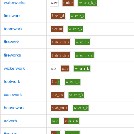
waterworks
w
aw
t
uh
r
w
er
r_k_s
fieldwork
f
ee
l_d
w
er
r_k
teamwork
t
ee
m
w
er
r_k
firework
f
ah_i_uh
r
w
er
r_k
fireworks
f
ah_i_uh
r
w
er
r_k_s
wickerwork
w
i
k
uh
r
w
er
r_k
footwork
f
u
t
w
er
r_k
casework
k
e_i
s
w
er
r_k
housework
h
ah_uu
s
w
er
r_k
adverb
aa
d
v
er
r_b