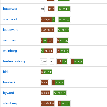
butterwort
b
a
t
uh
r
w
er
r_t
soapwort
s
uh_uu
p
w
er
r_t
lousewort
l
ah_uu
s
w
er
r_t
sandberg
s
aa
n_d
b
er
r_g
weinberg
w
ah_i
n
b
er
r_g
fredericksburg
f_r
e
d
uh
r
i
k_s
b
er
r_g
birk
b
er
r_k
hauberk
h
aw
b
er
r_k
byword
b
ah_i
w
er
r_d
steinberg
s_t
ah_i
n
b
er
r_g