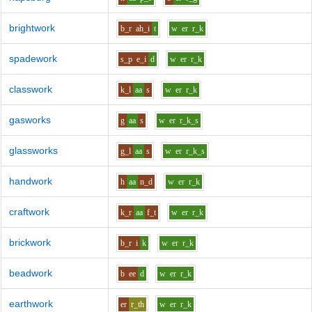
brightwork
b_r
ah_i
t
w
er
r_k
spadework
s_p
e_i
d
w
er
r_k
classwork
k_l
aa
s
w
er
r_k
gasworks
g
aa
s
w
er
r_k_s
glassworks
g_l
aa
s
w
er
r_k_s
handwork
h
aa
n_d
w
er
r_k
craftwork
k_r
aa
f_t
w
er
r_k
brickwork
b_r
i
k
w
er
r_k
beadwork
b
ee
d
w
er
r_k
earthwork
er
r_th
w
er
r_k