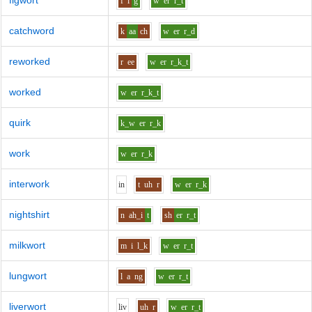
figwort
f
i
g
w
er
r_t
catchword
k
aa
ch
w
er
r_d
reworked
r
ee
w
er
r_k_t
worked
w
er
r_k_t
quirk
k_w
er
r_k
work
w
er
r_k
interwork
i
n
t
uh
r
w
er
r_k
nightshirt
n
ah_i
t
sh
er
r_t
milkwort
m
i
l_k
w
er
r_t
lungwort
l
a
ng
w
er
r_t
liverwort
l
i
v
uh
r
w
er
r_t