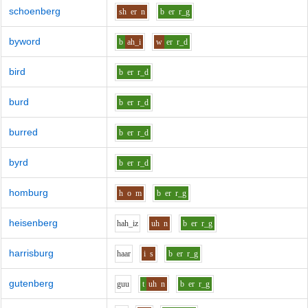
schoenberg
sh
er
n
b
er
r_g
byword
b
ah_i
w
er
r_d
bird
b
er
r_d
burd
b
er
r_d
burred
b
er
r_d
byrd
b
er
r_d
homburg
h
o
m
b
er
r_g
heisenberg
h
ah_i
z
uh
n
b
er
r_g
harrisburg
h
aa
r
i
s
b
er
r_g
gutenberg
g
uu
t
uh
n
b
er
r_g