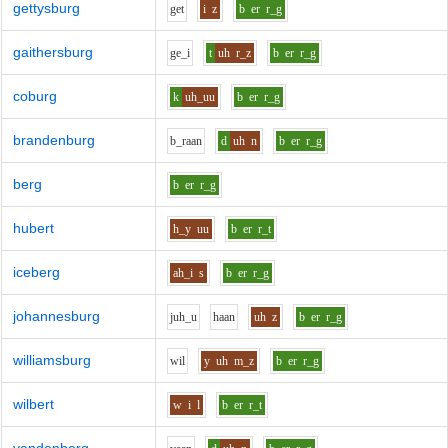
gettysburg
g
e
t
i
z
b
er
r_g
gaithersburg
g
e_i
t
uh
r_z
b
er
r_g
coburg
k
uh_uu
b
er
r_g
brandenburg
b_r
aa
n
d
uh
n
b
er
r_g
berg
b
er
r_g
hubert
h_y
uu
b
er
r_t
iceberg
ah_i
s
b
er
r_g
johannesburg
j
uh_u
h
aa
n
uh
z
b
er
r_g
williamsburg
w
i
l
y
uh
m_z
b
er
r_g
wilbert
w
i
l
b
er
r_t