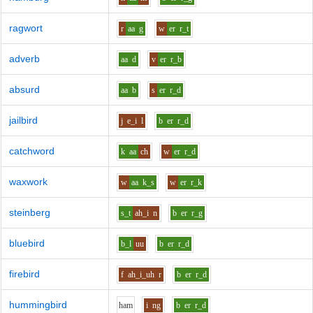
ragwort
r
aa
g
w
er
r_t
adverb
aa
d
v
er
r_b
absurd
aa
b
s
er
r_d
jailbird
j
e_i
l
b
er
r_d
catchword
k
aa
ch
w
er
r_d
waxwork
w
aa
k_s
w
er
r_k
steinberg
s_t
ah_i
n
b
er
r_g
bluebird
b_l
uu
b
er
r_d
firebird
f
ah_i_uh
r
b
er
r_d
hummingbird
h
a
m
i
ng
b
er
r_d