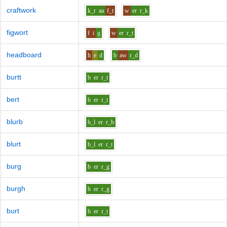
craftwork
k_r
aa
f_t
w
er
r_k
figwort
f
i
g
w
er
r_t
headboard
h
e
d
b
aw
r_d
burtt
b
er
r_t
bert
b
er
r_t
blurb
b_l
er
r_b
blurt
b_l
er
r_t
burg
b
er
r_g
burgh
b
er
r_g
burt
b
er
r_t