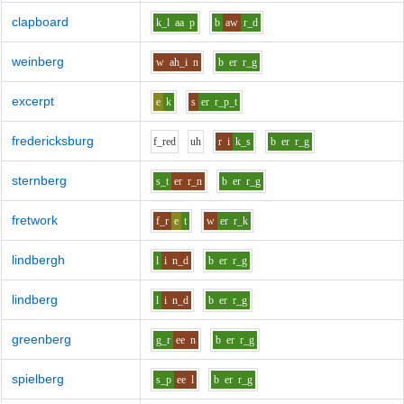
clapboard
k_l
aa
p
b
aw
r_d
weinberg
w
ah_i
n
b
er
r_g
excerpt
e
k
s
er
r_p_t
fredericksburg
f_r
e
d
uh
r
i
k_s
b
er
r_g
sternberg
s_t
er
r_n
b
er
r_g
fretwork
f_r
e
t
w
er
r_k
lindbergh
l
i
n_d
b
er
r_g
lindberg
l
i
n_d
b
er
r_g
greenberg
g_r
ee
n
b
er
r_g
spielberg
s_p
ee
l
b
er
r_g