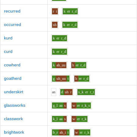
recurred
r
i
k
er
r_d
occurred
uh
k
er
r_d
kurd
k
er
r_d
curd
k
er
r_d
cowherd
k
ah_uu
h
er
r_d
goatherd
g
uh_uu
t
h
er
r_d
underskirt
a
n
d
uh
r
s_k
er
r_t
glassworks
g_l
aa
s
w
er
r_k_s
classwork
k_l
aa
s
w
er
r_k
brightwork
b_r
ah_i
t
w
er
r_k