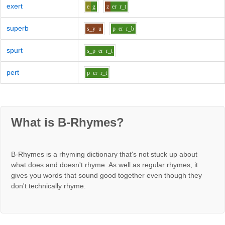
exert
e
g
z
er
r_t
superb
s_y
u
p
er
r_b
spurt
s_p
er
r_t
pert
p
er
r_t
What is B-Rhymes?
B-Rhymes is a rhyming dictionary that's not stuck up about
what does and doesn't rhyme. As well as regular rhymes, it
gives you words that sound good together even though they
don't technically rhyme.