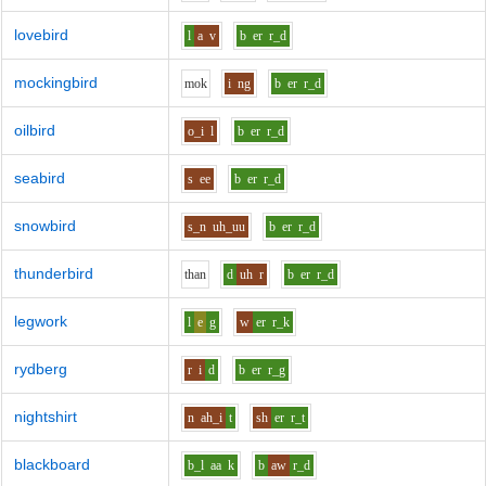
lovebird
l
a
v
b
er
r_d
mockingbird
m
o
k
i
ng
b
er
r_d
oilbird
o_i
l
b
er
r_d
seabird
s
ee
b
er
r_d
snowbird
s_n
uh_uu
b
er
r_d
thunderbird
th
a
n
d
uh
r
b
er
r_d
legwork
l
e
g
w
er
r_k
rydberg
r
i
d
b
er
r_g
nightshirt
n
ah_i
t
sh
er
r_t
blackboard
b_l
aa
k
b
aw
r_d