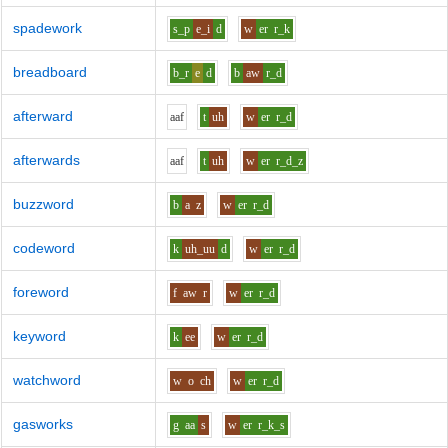
spadework
s_p
e_i
d
w
er
r_k
breadboard
b_r
e
d
b
aw
r_d
afterward
aa
f
t
uh
w
er
r_d
afterwards
aa
f
t
uh
w
er
r_d_z
buzzword
b
a
z
w
er
r_d
codeword
k
uh_uu
d
w
er
r_d
foreword
f
aw
r
w
er
r_d
keyword
k
ee
w
er
r_d
watchword
w
o
ch
w
er
r_d
gasworks
g
aa
s
w
er
r_k_s