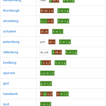
vandenberg
v
aa
n
d
uh
n
b
er
r_g
thornburgh
th
aw
r_n
b
er
r_g
stromberg
s_t_r
o
m
b
er
r_g
schubert
sh
uu
b
er
r_t
petersburg
p
ee
t
uh
z
b
er
r_g
oldenburg
uh_uu
l
d
uh
n
b
er
r_g
lundberg
l
u
n_d
b
er
r_g
spurred
s_p
er
r_d
gird
g
er
r_d
handwork
h
aa
n_d
w
er
r_k
turd
t
er
r_d