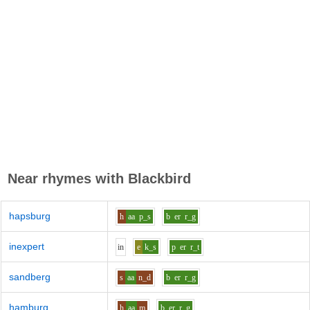
Near rhymes with
Blackbird
hapsburg
h
aa
p_s
b
er
r_g
inexpert
i
n
e
k_s
p
er
r_t
sandberg
s
aa
n_d
b
er
r_g
hamburg
h
aa
m
b
er
r_g