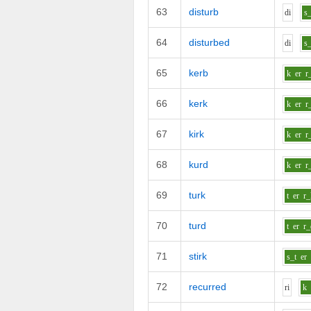
63
disturb
d
i
s_
64
disturbed
d
i
s_
65
kerb
k
er
r
66
kerk
k
er
r
67
kirk
k
er
r
68
kurd
k
er
r
69
turk
t
er
r_
70
turd
t
er
r_
71
stirk
s_t
er
72
recurred
r
i
k