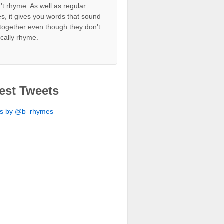
't rhyme. As well as regular
s, it gives you words that sound
together even though they don't
ically rhyme.
est Tweets
ts by @b_rhymes