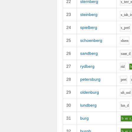
22
sternberg
s_t
er
r_
23
steinberg
s_t
ah_i
24
spielberg
s_p
ee
l
25
schoenberg
sh
er
n
26
sandberg
s
aa
n_d
27
rydberg
r
i
d
28
petersburg
p
ee
t
29
oldenburg
uh_uu
l
30
lundberg
l
u
n_d
31
burg
b
er
r
32
burgh
b
er
r