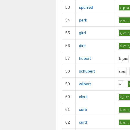
53
spurred
s_p
er
54
perk
p
er
r
55
gird
g
er
r
56
dirk
d
er
r
57
hubert
h_y
uu
58
schubert
sh
uu
59
wilbert
w
i
l
60
clerk
k_l
er
61
curb
k
er
r
62
curd
k
er
r