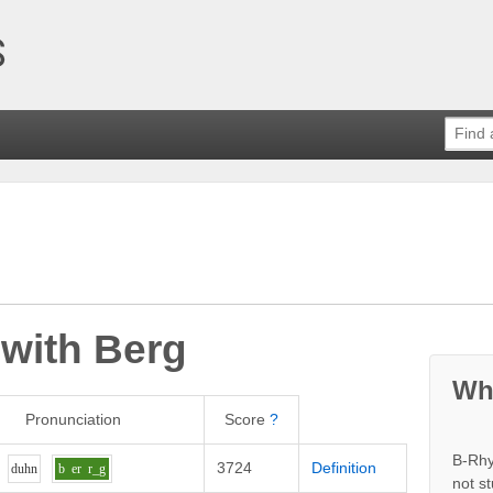
 with
Berg
Wh
Pronunciation
Score
?
B-Rhy
3724
Definition
d
uh
n
b
er
r_g
not s