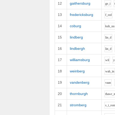
12
gaithersburg
g
e_i
13
fredericksburg
f_r
e
d
14
coburg
k
uh_uu
15
lindberg
l
i
n_d
16
lindbergh
l
i
n_d
17
williamsburg
w
i
l
y
18
weinberg
w
ah_i
n
19
vandenberg
v
aa
n
20
thornburgh
th
aw
r_
21
stromberg
s_t_r
o