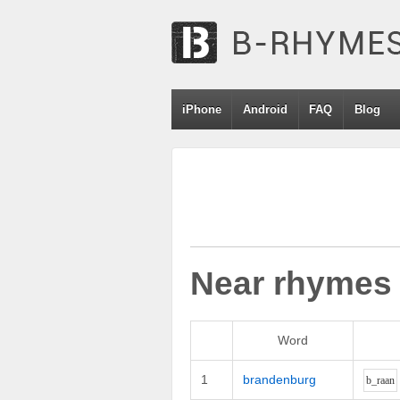
iPhone
Android
FAQ
Blog
Near rhymes
Word
1
brandenburg
b_r
aa
n