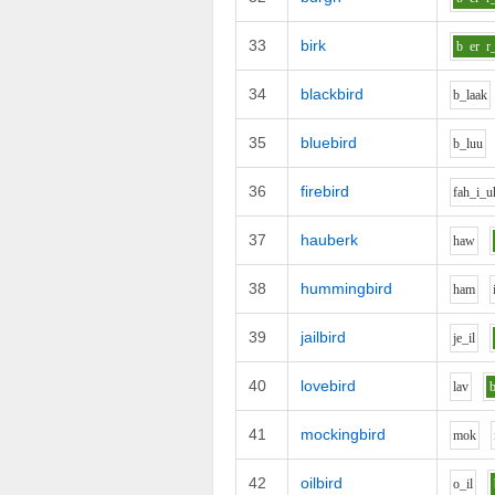
33
birk
b
er
r
34
blackbird
b_l
aa
k
35
bluebird
b_l
uu
36
firebird
f
ah_i_u
37
hauberk
h
aw
38
hummingbird
h
a
m
39
jailbird
j
e_i
l
40
lovebird
l
a
v
41
mockingbird
m
o
k
42
oilbird
o_i
l