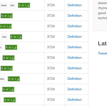
doesn
3724
Definition
h
aa
n
uh
z
b
er
r_g
rhyme
good 
3724
Definition
b
er
r_g
techn
3724
Definition
b
er
r_g
3724
Definition
uh
n
b
er
r_g
Lat
3724
Definition
i
s
b
er
r_g
Twee
3724
Definition
b
er
r_g
3724
Definition
b
er
r_g
3724
Definition
uh
n
b
er
r_g
3724
Definition
b
er
r_g
3724
Definition
z
b
er
r_g