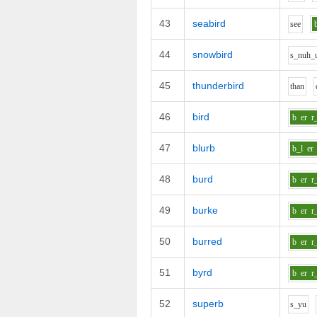
43
seabird
s
ee
44
snowbird
s_n
uh_
45
thunderbird
th
a
n
46
bird
b
er
r
47
blurb
b_l
er
48
burd
b
er
r
49
burke
b
er
r
50
burred
b
er
r
51
byrd
b
er
r
52
superb
s_y
u