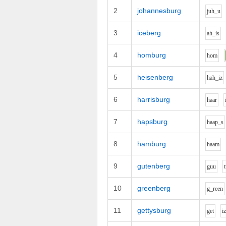
2
johannesburg
j
uh_u
3
iceberg
ah_i
s
4
homburg
h
o
m
5
heisenberg
h
ah_i
z
6
harrisburg
h
aa
r
7
hapsburg
h
aa
p_s
8
hamburg
h
aa
m
9
gutenberg
g
uu
t
10
greenberg
g_r
ee
n
11
gettysburg
g
e
t
i