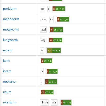
periderm
p
e
r
i
d
er
r_m
mesoderm
m
ee
z
uh
d
er
r_m
mealworm
m
ee
l
w
er
r_m
lungworm
l
a
ng
w
er
r_m
extern
e
k
s_t
er
r_n
kern
k
er
r_n
intern
i
n
t
er
r_n
epergne
i
p
er
r_n
churn
ch
er
r_n
overturn
uh_uu
v
uh
r
t
er
r_n