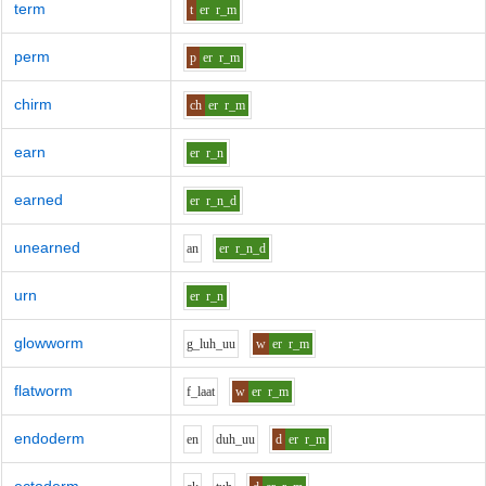
term
t
er
r_m
perm
p
er
r_m
chirm
ch
er
r_m
earn
er
r_n
earned
er
r_n_d
unearned
a
n
er
r_n_d
urn
er
r_n
glowworm
g_l
uh_uu
w
er
r_m
flatworm
f_l
aa
t
w
er
r_m
endoderm
e
n
d
uh_uu
d
er
r_m