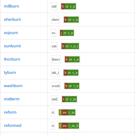
millburn
m
i
l
b
er
r_n
sherburn
sh
er
r
b
er
r_n
sojourn
s
o
j
er
r_n
sunburnt
s
a
n
b
er
r_n_t
thorburn
th
aw
r
b
er
r_n
tyburn
t
ah_i
b
er
r_n
washburn
w
o
sh
b
er
r_n
midterm
m
i
d
t
er
r_m
reform
r
i
f
aw
r_m
reformed
r
i
f
aw
r_m_d