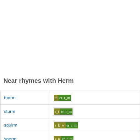
Near rhymes with
Herm
therm
th
er
r_m
sturm
s_t
er
r_m
squirm
s_k_w
er
r_m
sperm
s_p
er
r_m