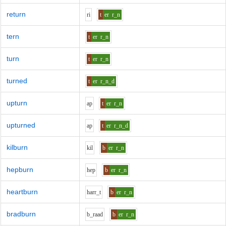
return
r
i
t
er
r_n
tern
t
er
r_n
turn
t
er
r_n
turned
t
er
r_n_d
upturn
a
p
t
er
r_n
upturned
a
p
t
er
r_n_d
kilburn
k
i
l
b
er
r_n
hepburn
h
e
p
b
er
r_n
heartburn
h
ar
r_t
b
er
r_n
bradburn
b_r
aa
d
b
er
r_n