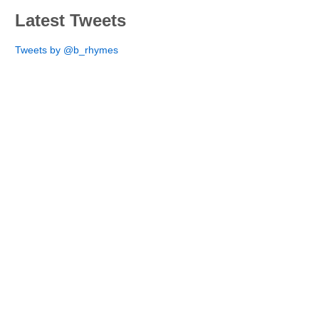
Latest Tweets
Tweets by @b_rhymes