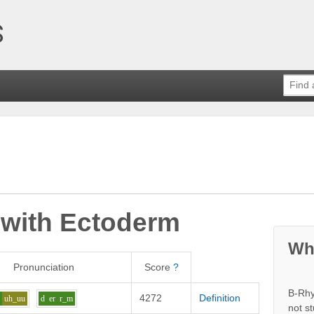
 with
Ectoderm
Wh
Pronunciation
Score
?
B-Rhy
4272
Definition
d
uh_uu
d
er
r_m
not s