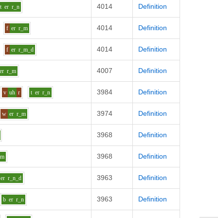
4014
Definition
t
er
r_n
4014
Definition
f
er
r_m
4014
Definition
f
er
r_m_d
4007
Definition
er
r_m
3984
Definition
v
uh
r
t
er
r_n
3974
Definition
w
er
r_m
3968
Definition
3968
Definition
_m
3963
Definition
er
r_n_d
3963
Definition
b
er
r_n