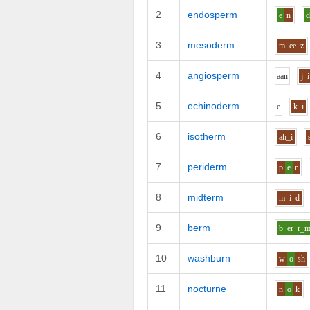
2
endosperm
e
n
3
mesoderm
m
ee
z
4
angiosperm
aa
n
j
i
5
echinoderm
e
k
i
6
isotherm
ah_i
7
periderm
p
e
r
8
midterm
m
i
d
9
berm
b
er
r_
10
washburn
w
o
sh
11
nocturne
n
o
k