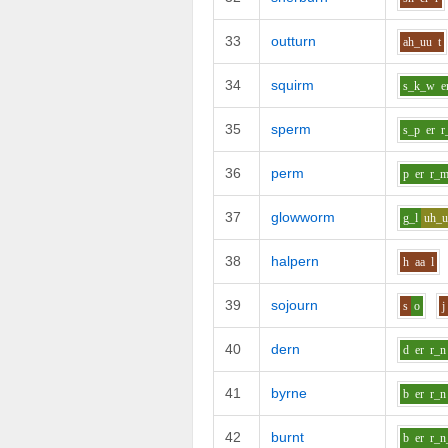
33
outturn
ah_uu
t
34
squirm
s_k_w
e
35
sperm
s_p
er
r
36
perm
p
er
r_
37
glowworm
g_l
uh_
38
halpern
h
aa
l
39
sojourn
s
o
j
40
dern
d
er
r_n
41
byrne
b
er
r_n
42
burnt
b
er
r_n