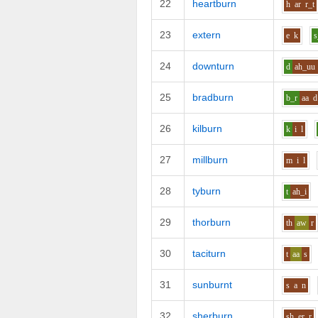
22
heartburn
h
ar
r_t
23
extern
e
k
s
24
downturn
d
ah_uu
25
bradburn
b_r
aa
d
26
kilburn
k
i
l
27
millburn
m
i
l
28
tyburn
t
ah_i
29
thorburn
th
aw
r
30
taciturn
t
aa
s
31
sunburnt
s
a
n
32
sherburn
sh
er
r