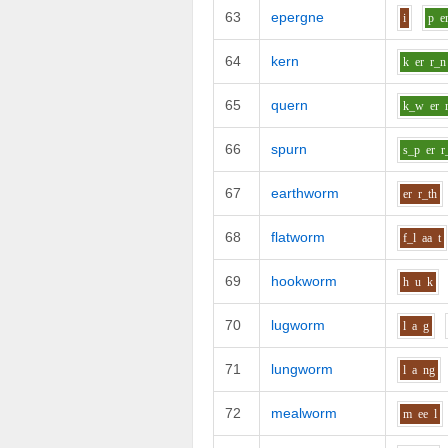
63
epergne
i
p
e
64
kern
k
er
r_n
65
quern
k_w
er
66
spurn
s_p
er
r
67
earthworm
er
r_th
68
flatworm
f_l
aa
t
69
hookworm
h
u
k
70
lugworm
l
a
g
71
lungworm
l
a
ng
72
mealworm
m
ee
l