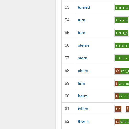
53
turned
t
er
r_n
54
turn
t
er
r_n
55
tern
t
er
r_n
56
sterne
s_t
er
r
57
stern
s_t
er
r
58
chirm
ch
er
r_
59
firm
f
er
r_m
60
herm
h
er
r_
61
infirm
i
n
f
62
therm
th
er
r_