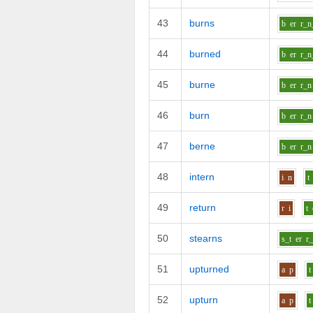
43
burns
b
er
r_n
44
burned
b
er
r_n
45
burne
b
er
r_n
46
burn
b
er
r_n
47
berne
b
er
r_n
48
intern
i
n
t
49
return
r
i
t
50
stearns
s_t
er
r
51
upturned
a
p
t
52
upturn
a
p
t