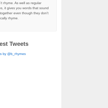
't rhyme. As well as regular
s, it gives you words that sound
together even though they don't
ically rhyme.
est Tweets
ts by @b_rhymes