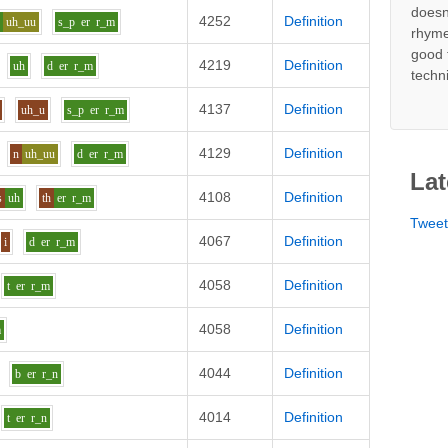
doesn
4252
Definition
d
uh_uu
s_p
er
r_m
rhyme
good 
4219
Definition
uh
d
er
r_m
techn
4137
Definition
uh_u
s_p
er
r_m
4129
Definition
n
uh_uu
d
er
r_m
Lat
4108
Definition
s
uh
th
er
r_m
Twee
4067
Definition
i
d
er
r_m
4058
Definition
t
er
r_m
4058
Definition
m
4044
Definition
b
er
r_n
4014
Definition
t
er
r_n