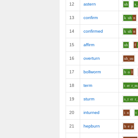
12
astern
uh
s_
13
confirm
k
uh
n
14
confirmed
k
uh
n
15
affirm
uh
f
16
overturn
uh_uu
17
bollworm
b
o
l
18
term
t
er
r_m
19
sturm
s_t
er
r
20
inturned
i
n
t
21
hepburn
h
e
p