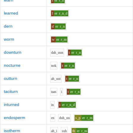
learn
l
er
r_n
learned
l
er
r_n_d
dern
d
er
r_n
worm
w
er
r_m
downturn
d
ah_uu
n
t
er
r_n
nocturne
n
o
k
t
er
r_n
outturn
ah_uu
t
t
er
r_n
taciturn
t
aa
s
i
t
er
r_n
inturned
i
n
t
er
r_n_d
endosperm
e
n
d
uh_uu
s_p
er
r_m
isotherm
ah_i
s
uh
th
er
r_m