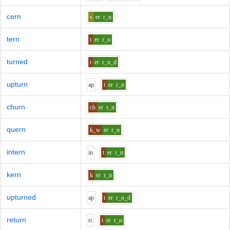
cern
s
er
r_n
tern
t
er
r_n
turned
t
er
r_n_d
upturn
a
p
t
er
r_n
churn
ch
er
r_n
quern
k_w
er
r_n
intern
i
n
t
er
r_n
kern
k
er
r_n
upturned
a
p
t
er
r_n_d
return
r
i
t
er
r_n