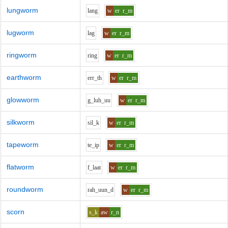
lungworm
l
a
ng
w
er
r_m
lugworm
l
a
g
w
er
r_m
ringworm
r
i
ng
w
er
r_m
earthworm
er
r_th
w
er
r_m
glowworm
g_l
uh_uu
w
er
r_m
silkworm
s
i
l_k
w
er
r_m
tapeworm
t
e_i
p
w
er
r_m
flatworm
f_l
aa
t
w
er
r_m
roundworm
r
ah_uu
n_d
w
er
r_m
scorn
s_k
aw
r_n