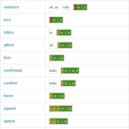
overturn
uh_uu
v
uh
r
t
er
r_n
turn
t
er
r_n
infirm
i
n
f
er
r_m
affirm
uh
f
er
r_m
firm
f
er
r_m
confirmed
k
uh
n
f
er
r_m_d
confirm
k
uh
n
f
er
r_m
herm
h
er
r_m
squirm
s_k_w
er
r_m
sperm
s_p
er
r_m